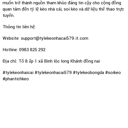
muốn trở thành nguồn tham khảo đáng tin cậy cho cộng đồng
quan tâm đến tỷ lệ kèo nhà cái, soi kèo và dữ liệu thể thao trực
tuyến.
Thông tin liên hệ:
Website: support@tylekeonhacai579.it.com
Hotline: 0983 825 292
Địa chỉ: Tổ 8 ấp 1 xã Bình lôc long Khánh đồng nai
#tylekeonhaicai #tylekeonhacai579 #tylekeobongda #soikeo
#phantichkeo